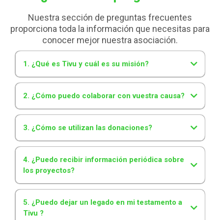
Nuestra sección de preguntas frecuentes
proporciona toda la información que necesitas para
conocer mejor nuestra asociación.
1. ¿Qué es Tivu y cuál es su misión?
2. ¿Cómo puedo colaborar con vuestra causa?
Puedes colaborar de las siguientes formas:
3. ¿Cómo se utilizan las donaciones?
Enlace
Enlace
Enlace
4. ¿Puedo recibir información periódica sobre
¡Toda ayuda suma y nos impulsa!
los proyectos?
5. ¿Puedo dejar un legado en mi testamento a
Tivu ?